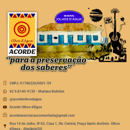
CNPJ: 01786326/0001-59
62 9.8140-9130 - Mariana Bulhões
@acordeolhosdagua
Acorde Olhos d'Água
acordeassociacaocomunitaria@gmail.com
Rua 14 de Julho, N°65, Casa 1, Str. Central, Praça Santo Antônio. Olhos
d'Água - Alexânia/GO